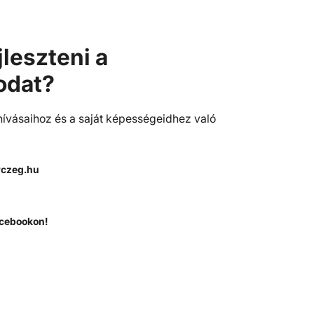
jleszteni a
odat?
ihívásaihoz és a saját képességeidhez való
rczeg.hu
cebookon!