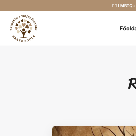
🏳️‍🌈 LMBT
Főold
R