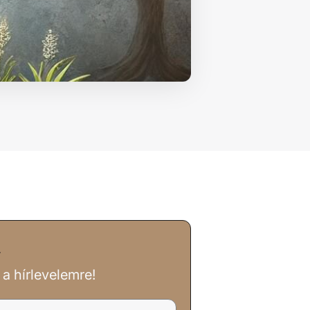
L
l a hírlevelemre!