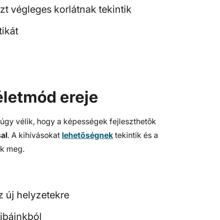
zt végleges korlátnak tekintik
tikát
életmód ereje
 úgy vélik, hogy a képességek fejleszthetők
sal
. A kihívásokat
lehetőségnek
tekintik és a
ik meg.
 új helyzetekre
ibáinkból