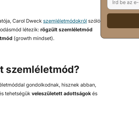
tatója, Carol Dweck
szemléletmódokról
szóló
kodásmód létezik:
rögzült szemléletmód
etmód
(growth mindset).
ült szemléletmód?
léletmóddal gondolkodnak, hisznek abban,
 és tehetségük
veleszületett adottságok
és