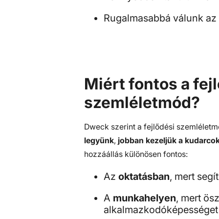
Rugalmasabbá válunk az é
Miért fontos a fej
szemléletmód?
Dweck szerint a fejlődési szemlélet
legyünk
,
jobban kezeljük a kudarco
hozzáállás különösen fontos:
Az
oktatásban
, mert segí
A
munkahelyen
, mert ös
alkalmazkodóképességet