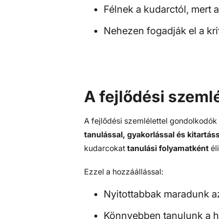
Félnek a kudarctól, mert a
Nehezen fogadják el a kri
A fejlődési szeml
A fejlődési szemlélettel gondolkodók
tanulással, gyakorlással és kitartás
kudarcokat
tanulási folyamatként
él
Ezzel a hozzáállással:
Nyitottabbak maradunk az
Könnyebben tanulunk a h