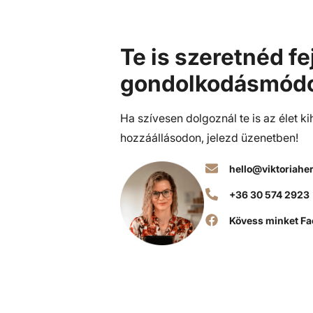
Te is szeretnéd fe
gondolkodásmód
Ha szívesen dolgoznál te is az élet k
hozzáállásodon, jelezd üzenetben!
hello@viktoriahe
+36 30 574 2923
Kövess minket Fa