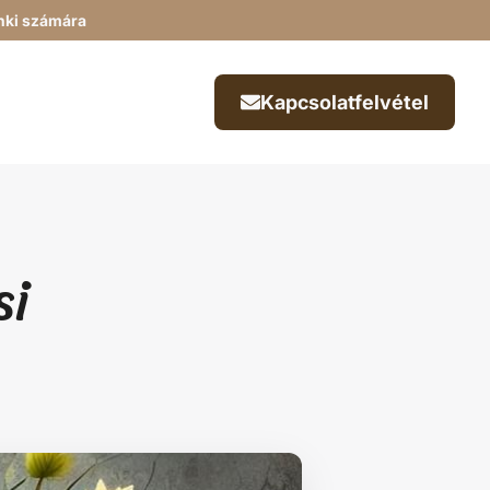
enki számára
Kapcsolatfelvétel
si