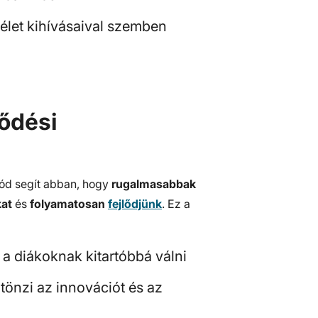
let kihívásaival szemben
lődési
mód segít abban, hogy
rugalmasabbak
kat
és
folyamatosan
fejlődjünk
. Ez a
t a diákoknak kitartóbbá válni
ztönzi az innovációt és az