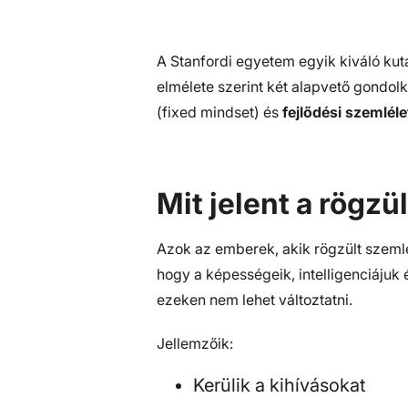
A Stanfordi egyetem egyik kiváló ku
elmélete szerint két alapvető gondol
(fixed mindset) és
fejlődési szemlél
Mit jelent a rögz
Azok az emberek, akik rögzült szem
hogy a képességeik, intelligenciájuk
ezeken nem lehet változtatni.
Jellemzőik:
Kerülik a kihívásokat