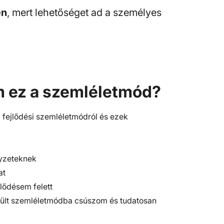
en
, mert lehetőséget ad a személyes
m ez a szemléletmód?
 fejlődési szemléletmódról és ezek
yzeteknek
at
jlődésem felett
zült szemléletmódba csúszom és tudatosan