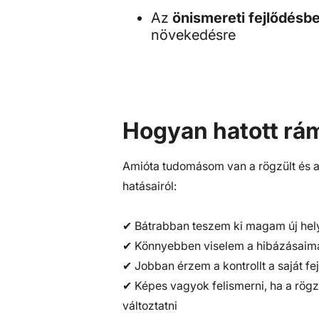
Az
önismereti fejlődésb
növekedésre
Hogyan hatott rá
Amióta tudomásom van a rögzült és a
hatásairól:
✔ Bátrabban teszem ki magam új hel
✔ Könnyebben viselem a hibázásaim
✔ Jobban érzem a kontrollt a saját fe
✔ Képes vagyok felismerni, ha a rög
változtatni