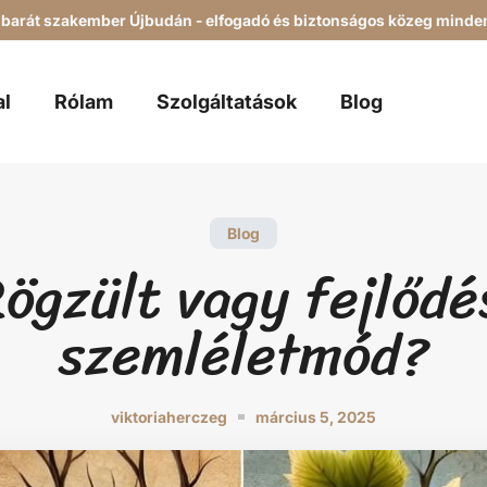
Q+ barát szakember Újbudán - elfogadó és biztonságos közeg mind
al
Rólam
Szolgáltatások
Blog
Blog
ögzült vagy fejlődé
szemléletmód?
viktoriaherczeg
március 5, 2025